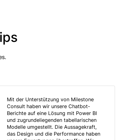
ips
es.
Mit der Unterstützung von Milestone
Das
Consult haben wir unsere Chatbot-
de
Berichte auf eine Lösung mit Power BI
BI
und zugrundeliegenden tabellarischen
re
Modelle umgestellt. Die Aussagekraft,
Au
das Design und die Performance haben
un