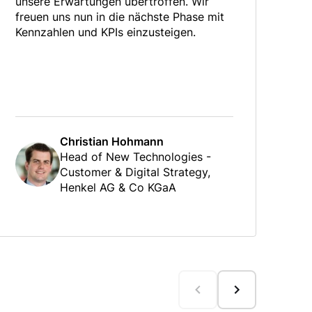
unsere Erwartungen übertroffen. Wir
das
freuen uns nun in die nächste Phase mit
der
Kennzahlen und KPIs einzusteigen.
be
Mi
Lö
erh
Christian Hohmann
Head of New Technologies -
Customer & Digital Strategy,
Henkel AG & Co KGaA