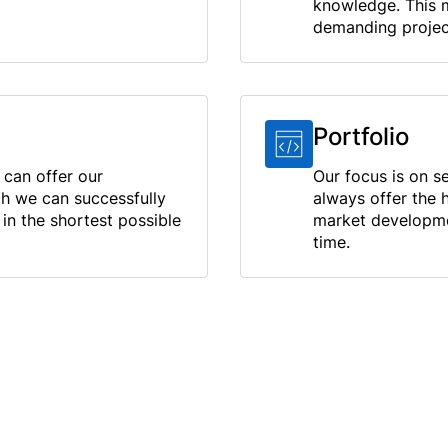
knowledge. This m
demanding projec
Portfolio
 can offer our
Our focus is on s
ch we can successfully
always offer the 
in the shortest possible
market developmen
time.